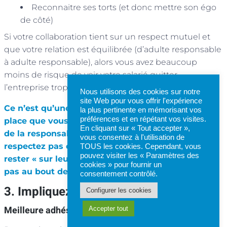
Reconnaitre ses torts (et donc mettre son égo
de côté)
Si votre collaboration tient sur un respect mutuel et
que votre relation est équilibrée (d’adulte responsable
à adulte responsable), alors vous avez beaucoup
moins de risque de voir votre salarié quitter
l’entreprise trop rapidement.
Nous utilisons des cookies sur notre
site Web pour vous offrir l'expérience
Ce n’est qu’une fois la relation de confiance en
la plus pertinente en mémorisant vos
préférences et en répétant vos visites.
place que vous pourrez donner de l’autonomie et
En cliquant sur « Tout accepter »,
de la responsabilisation à vos équipes. Si vous ne
vous consentez à l'utilisation de
respectez pas cet ordre, vos salariés risquent de
TOUS les cookies. Cependant, vous
pouvez visiter les « Paramètres des
rester « sur leur garde » et n’iront certainement
cookies » pour fournir un
pas au bout des choses.
consentement contrôlé.
3. Impliquez vos équipes
Configurer les cookies
Meilleure adhésion et implication
Accepter tout