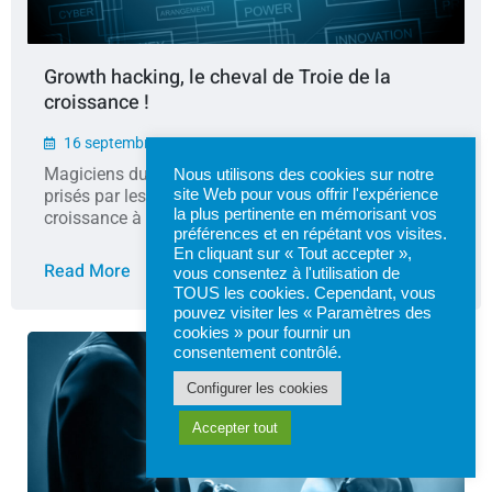
Growth hacking, le cheval de Troie de la
croissance !
16 septembre 2021
Magiciens du marketing, les growth hacker sont très
Nous utilisons des cookies sur notre
prisés par les entreprises et startup en quête d'une
site Web pour vous offrir l'expérience
la plus pertinente en mémorisant vos
croissance à 2 chiffres. Affoler les compteurs...
préférences et en répétant vos visites.
En cliquant sur « Tout accepter »,
Read More
vous consentez à l'utilisation de
TOUS les cookies. Cependant, vous
pouvez visiter les « Paramètres des
cookies » pour fournir un
consentement contrôlé.
Configurer les cookies
Accepter tout